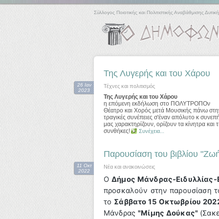
Σύλλογος Ποιοτικής και Πολιτιστικής Αναβάθμισης Δυτική
Της Λυγερής και του Χάρου
26 Ιαν
Τέχνες και πολιτισμός
2023
Της Λυγερής και του Χάρου
η επόμενη εκδήλωση στο ΠΟΛΥΤΡΟΠΟν
Θέατρο και Χορός μετά Μουσικής πάνω στην
τραγικές συνέπειες σ'έναν απόλυτο κ συνεπή
μας χαρακτηρίζουν, ορίζουν τα κίνητρα και
συνθήκες!
Συνέχεια...
Παρουσίαση του βιβλίου "Ζωή
11 Οκτ
Νέα και ανακοινώσεις
2022
Ο
Δήμος Μάνδρας-Ειδυλλίας-
προσκαλούν στην παρουσίαση τ
το
Σάββατο 15 Οκτωβρίου 202
Μάνδρας
"Μίμης Δούκας"
(Σακ