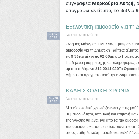
συγγραφέα
Μερκούριο Αυτζή,
ο
υπογράψει αντίτυπα, το βιβλίο 
Εθελοντική αιμοδοσία για τη
6 Οκτ
Νέα και ανακοινώσεις
2022
Ο Δήμος Μάνδρας-Ειδυλλίας-Ερυθρών-Οινόη
αιμοδοσία
για τη Δημοτική Τράπεζα αίματο
τις
9:30πμ μέχρι τις 02:00μμ
στο Πολιτιστι
Για δήλωση συμμετοχής και πληροφορίες μπορ
μμ στο τηλέφωνο
213 2014 929
Το
Θριάσιο
Δήμου και πραγματοποιεί την έβδομη εθελον
ΚΑΛΗ ΣΧΟΛΙΚΗ ΧΡΟΝΙΑ
12 Σεπ
Νέα και ανακοινώσεις
2022
Μια νέα σχολική χρονιά ξεκινάει για τις μαθ
με μεθοδικότητα, υπομονή και επιμονή θα 
της γνώσης θα είναι ένα από τα πιο όμορφα τ
προορισμούς θα τους ορίζετε πάντα εσείς. Σ
στους μαθητές καλή πρόοδο και καλή δύναμ