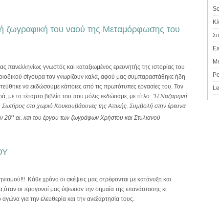
Se
Κλ
ηνή ζωγραφική του ναού της Μεταμόρφωσης του
Σπ
Ea
M
νας πανελληνίως γνωστός και καταξιωμένος ερευνητής της ιστορίας του
Pe
περιοδικού σίγουρα τον γνωρίζουν καλά, αφού μας συμπαραστάθηκε ήδη
στεύθηκε να εκδώσουμε κάποιες από τις πρωτότυπες εργασίες του. Τον
Le
ρά, με το τέταρτο βιβλίο του που μόλις εκδώσαμε, με τίτλο:
“Η Ναζαρηνή
 Σωτήρος στο χωριό Κουκουβάουνες της Αττικής. Συμβολή στην έρευνα
ο
ον 20
αι. και του έργου των ζωγράφων Χρήστου και Στυλιανού
ΟΥ
ηνισμού!!! Κάθε χρόνο οι σκέψεις μας στρέφονται με κατάνυξη και
ρα,όταν οι προγονοί μας ύψωσαν την σημαία της επανάστασης κι
ο αγώνα για την ελευθερία και την ανεξαρτησία τους.