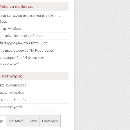
Αξίζει να διαβάσετε
ρικά και γενικά στοιχεία για τη πόλη της
δρας
ί της Μάνδρας
ημοφών - Ιστορικά πρόσωπα
λία συγγραφέων του τόπου μας
τιστικός σύλλογος "Τα Κούντουρα"
είο εφημερίδας "Η Φωνή των
ντουριωτών"
Κατηγορίες
και ανακοινώσεις
μερωτικά άρθρα
ες και πολιτισμός
ρα συνεργατών
ogs
Δυτ. Αττική
Τύπος
Εορτολόγιο