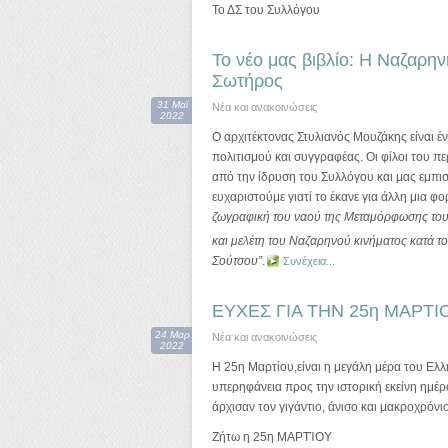
Το ΔΣ του Συλλόγου
Το νέο μας βιβλίο: Η Ναζαρ
Σωτήρος
31 Μαϊ
Νέα και ανακοινώσεις
2022
Ο αρχιτέκτονας Στυλιανός Μουζάκης είναι έ
πολιτισμού και συγγραφέας. Οι φίλοι του 
από την ίδρυση του Συλλόγου και μας εμπι
ευχαριστούμε γιατί το έκανε για άλλη μια φο
ζωγραφική του ναού της Μεταμόρφωσης του
και μελέτη του Ναζαρηνού κινήματος κατά τ
Σούτσου”
.
Συνέχεια...
ΕΥΧΕΣ ΓΙΑ ΤΗΝ 25η ΜΑΡΤΙ
24 Μαρ
Νέα και ανακοινώσεις
2022
Η 25η Μαρτίου,είναι η μεγάλη μέρα του Ελλ
υπερηφάνεια προς την ιστορική εκείνη ημέ
άρχισαν τον γιγάντιο, άνισο και μακροχρόνι
Ζήτω η 25η ΜΑΡΤΊΟΥ