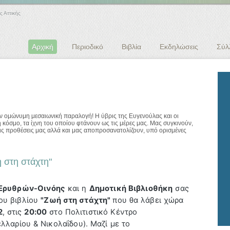
ς Αττικής
Αρχική
Περιοδικό
Βιβλία
Εκδηλώσεις
Σύλ
 ομώνυμη μεσαιωνική παραλογή! Η ύβρις της Ευγενούλας και οι
 κόσμο, τα ίχνη του οποίου φτάνουν ως τις μέρες μας. Μας συγκινούν,
 τις προθέσεις μας αλλά και μας αποπροσανατολίζουν, υπό ορισμένες
 στη στάχτη"
Ερυθρών-Οινόης
και η
Δημοτική Βιβλιοθήκη
σας
ου βιβλίου
"Ζωή στη στάχτη"
που θα λάβει χώρα
2
, στις
20:00
στο Πολιτιστικό Κέντρο
ελλαρίου & Νικολαΐδου).
Μαζί με το