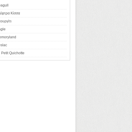
agull
έφτρα Κίσσα
ουργίτι
gle
emoryland
slac
 Petit Quichotte