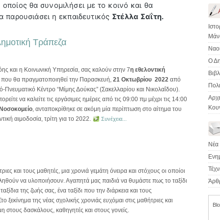
 οποίος θα συνομιλήσει με το κοινό και θα
θα παρουσιάσει η εκπαιδευτικός
Στέλλα Σαΐτη.
Ιστο
Μάν
 Δημοτική Τράπεζα
Ναο
Ο Δ
ς και η Κοινωνική Υπηρεσία, σας καλούν στην 7
η
εθελοντική
Βιβ
ς που θα πραγματοποιηθεί την Παρασκευή,
21 Οκτωβρίου
2022
από
Πολι
κό-Πνευματικό Κέντρο “Μίμης Δούκας” (Σακελλαρίου και Νικολαΐδου).
Αρχ
είτε να καλείτε τις εργάσιμες ημέρες από τις 09:00 πμ μέχρι τις 14:00
Κου
 Νοσοκομείο
, ανταποκρίθηκε σε ακόμη μία περίπτωση στο αίτημα του
τική αιμοδοσία, τρίτη για το 2022.
Συνέχεια...
Νέα 
Ενη
Τέχν
ήτριες και τους μαθητές, μια χρονιά γεμάτη όνειρα και στόχους οι οποίοι
κληθούν να υλοποιήσουν. Αγαπητά μας παιδιά να θυμάστε πως το ταξίδι
Άρθ
αξίδια της ζωής σας, ένα ταξίδι που την διάρκεια και τους
το ξεκίνημα της νέας σχολικής χρονιάς ευχόμαι στις μαθήτριες και
Bl
η στους δασκάλους, καθηγητές και στους γονείς.